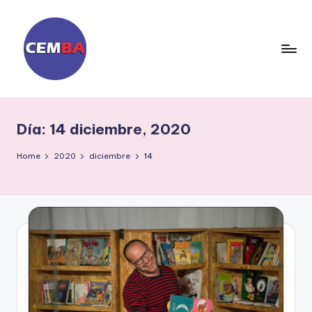
Skip
to
content
D
ia
Día:
14 diciembre, 2020
ri
o
Home
2020
diciembre
14
C
E
M
B
A