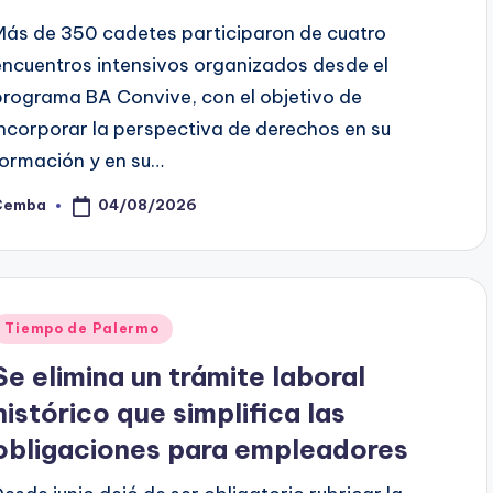
Más de 350 cadetes participaron de cuatro
encuentros intensivos organizados desde el
programa BA Convive, con el objetivo de
incorporar la perspectiva de derechos en su
formación y en su…
04/08/2026
Cemba
osted
y
Posted
Tiempo de Palermo
n
Se elimina un trámite laboral
histórico que simplifica las
obligaciones para empleadores