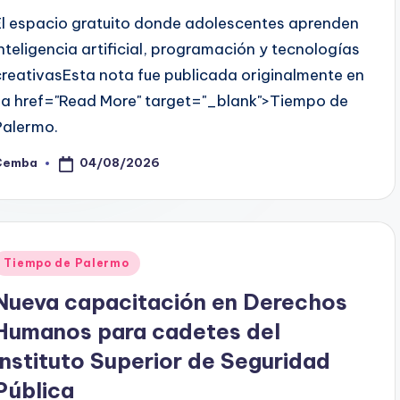
El espacio gratuito donde adolescentes aprenden
inteligencia artificial, programación y tecnologías
creativasEsta nota fue publicada originalmente en
<a href="Read More" target="_blank">Tiempo de
Palermo.
04/08/2026
Cemba
osted
y
Posted
Tiempo de Palermo
n
Nueva capacitación en Derechos
Humanos para cadetes del
Instituto Superior de Seguridad
Pública