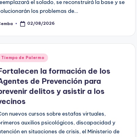
reemplazará el solado, se reconstruirá la base y se
solucionarán los problemas de…
02/08/2026
Cemba
osted
y
Posted
Tiempo de Palermo
n
Fortalecen la formación de los
Agentes de Prevención para
prevenir delitos y asistir a los
vecinos
Con nuevos cursos sobre estafas virtuales,
primeros auxilios psicológicos, discapacidad y
atención en situaciones de crisis, el Ministerio de