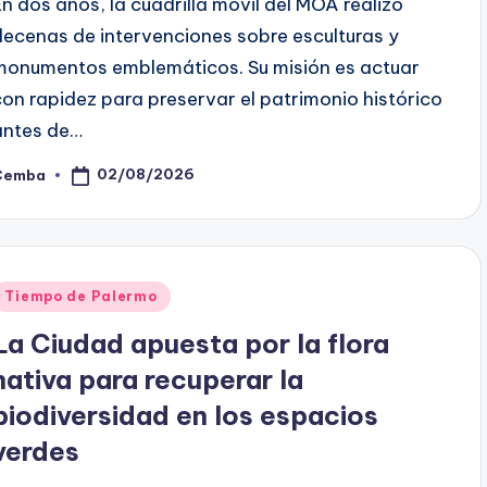
En dos años, la cuadrilla móvil del MOA realizó
decenas de intervenciones sobre esculturas y
monumentos emblemáticos. Su misión es actuar
con rapidez para preservar el patrimonio histórico
antes de…
02/08/2026
Cemba
osted
y
Posted
Tiempo de Palermo
n
La Ciudad apuesta por la flora
nativa para recuperar la
biodiversidad en los espacios
verdes