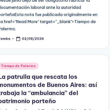
Desde junio dejó de ser obligatorio rubricar la
documentación laboral ante la autoridad
porteñaEsta nota fue publicada originalmente en
<a href="Read More" target="_blank">Tiempo de
Palermo.
02/08/2026
Cemba
osted
y
Posted
Tiempo de Palermo
n
La patrulla que rescata los
monumentos de Buenos Aires: así
trabaja la “ambulancia” del
patrimonio porteño