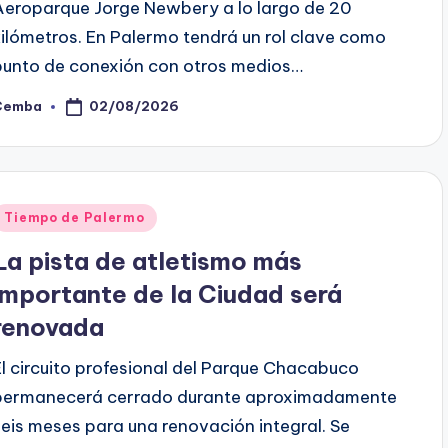
Aeroparque Jorge Newbery a lo largo de 20
kilómetros. En Palermo tendrá un rol clave como
punto de conexión con otros medios…
02/08/2026
Cemba
osted
y
Posted
Tiempo de Palermo
n
La pista de atletismo más
importante de la Ciudad será
renovada
El circuito profesional del Parque Chacabuco
permanecerá cerrado durante aproximadamente
seis meses para una renovación integral. Se