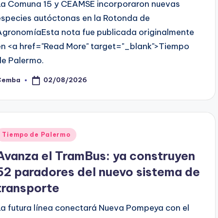
La Comuna 15 y CEAMSE incorporaron nuevas
especies autóctonas en la Rotonda de
AgronomíaEsta nota fue publicada originalmente
en <a href="Read More" target="_blank">Tiempo
de Palermo.
02/08/2026
Cemba
osted
y
Posted
Tiempo de Palermo
n
Avanza el TramBus: ya construyen
52 paradores del nuevo sistema de
transporte
La futura línea conectará Nueva Pompeya con el