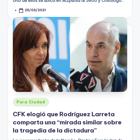
Uno de ellos se ubica en Aizpurúa al 3600 y Crisólogo…
25/03/2021
Posted
by
Posted
Pura Ciudad
in
CFK elogió que Rodríguez Larreta
comparta una “mirada similar sobre
la tragedia de la dictadura”