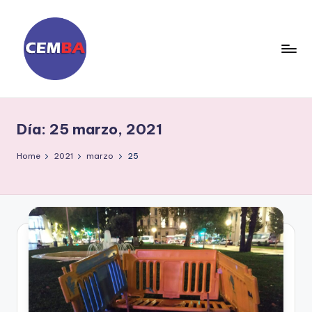
Skip
to
content
D
ia
Día:
25 marzo, 2021
ri
o
Home
2021
marzo
25
C
E
M
B
A