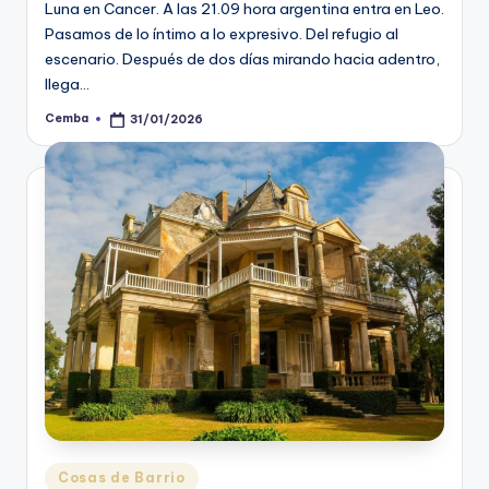
Luna en Cancer. A las 21.09 hora argentina entra en Leo.
Pasamos de lo íntimo a lo expresivo. Del refugio al
escenario. Después de dos días mirando hacia adentro,
llega…
Cemba
31/01/2026
Posted
by
Posted
Cosas de Barrio