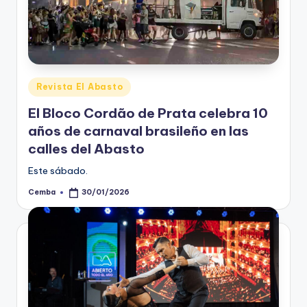
Posted
Revista El Abasto
in
El Bloco Cordão de Prata celebra 10
años de carnaval brasileño en las
calles del Abasto
Este sábado.
Cemba
30/01/2026
Posted
by