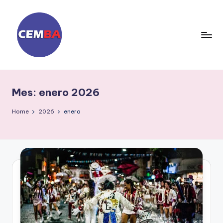
Skip
to
content
D
ia
Mes:
enero 2026
ri
o
Home
2026
enero
C
E
M
B
A