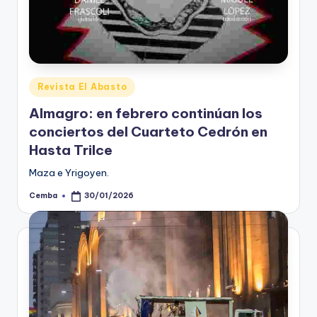
Posted
Revista El Abasto
in
Almagro: en febrero continúan los
conciertos del Cuarteto Cedrón en
Hasta Trilce
Maza e Yrigoyen.
Cemba
30/01/2026
Posted
by