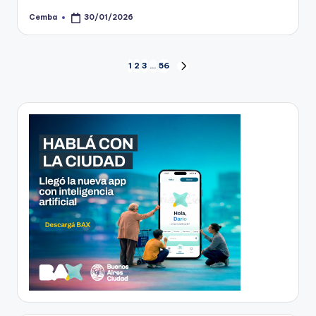
Cemba
30/01/2026
Posted
by
Paginación
1
2
3
…
56
NEXT
PAGE
de
entradas