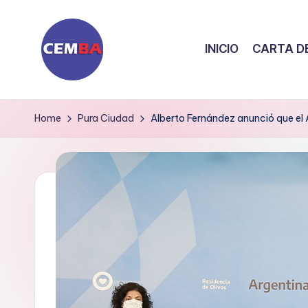
Skip
INICIO
CARTA DE
to
content
D
i
Home
Pura Ciudad
Alberto Fernández anunció que el 
a
ri
o
C
E
M