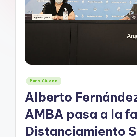
B
A
Posted
Pura Ciudad
in
Alberto Fernández
AMBA pasa a la f
Distanciamiento S