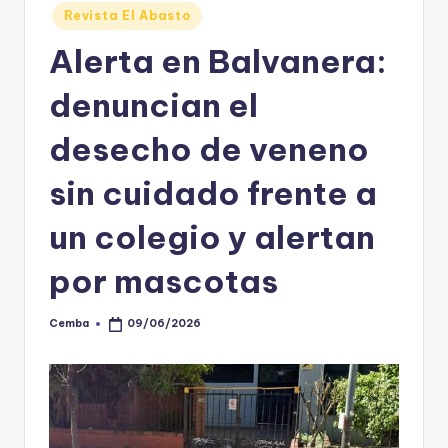
Posted
Revista El Abasto
in
Alerta en Balvanera:
denuncian el
desecho de veneno
sin cuidado frente a
un colegio y alertan
por mascotas
Cemba
09/06/2026
Posted
by