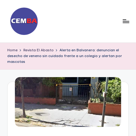
Skip
to
content
D
ia
Home
Revista El Abasto
Alerta en Balvanera: denuncian el
desecho de veneno sin cuidado frente a un colegio y alertan por
ri
mascotas
o
C
E
M
B
A