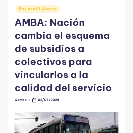
Posted
Revista El Abasto
in
AMBA: Nación
cambia el esquema
de subsidios a
colectivos para
vincularlos a la
calidad del servicio
Cemba
02/06/2026
Posted
by