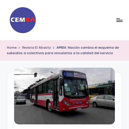
Skip
to
content
D
ia
Home
Revista El Abasto
AMBA: Nación cambia el esquema de
subsidios a colectivos para vincularlos a la calidad del servicio
ri
o
C
E
M
B
A