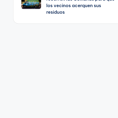
los vecinos acerquen sus
residuos