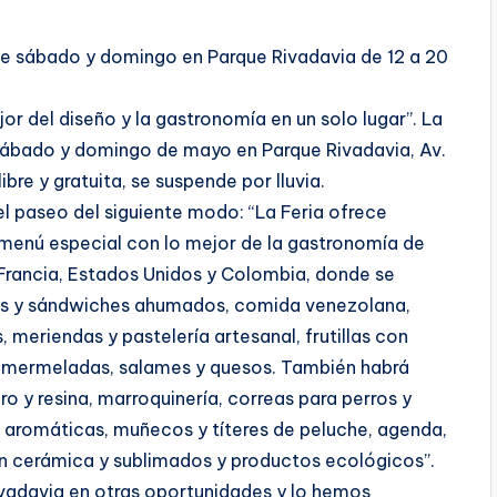
ste sábado y domingo en Parque Rivadavia de 12 a 20
jor del diseño y la gastronomía en un solo lugar”. La
 sábado y domingo de mayo en Parque Rivadavia, Av.
ibre y gratuita, se suspende por lluvia.
 paseo del siguiente modo: “La Feria ofrece
 menú especial con lo mejor de la gastronomía de
 Francia, Estados Unidos y Colombia, donde se
pas y sándwiches ahumados, comida venezolana,
meriendas y pastelería artesanal, frutillas con
s, mermeladas, salames y quesos. También habrá
ro y resina, marroquinería, correas para perros y
s aromáticas, muñecos y títeres de peluche, agenda,
 en cerámica y sublimados y productos ecológicos”.
Rivadavia en otras oportunidades y lo hemos