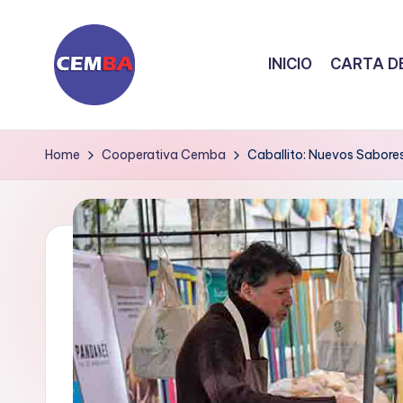
Skip
INICIO
CARTA DE
to
content
D
i
Home
Cooperativa Cemba
Caballito: Nuevos Sabore
a
ri
o
C
E
M