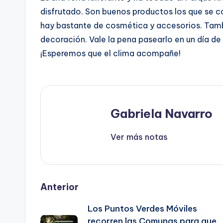
disfrutado. Son buenos productos los que se c
hay bastante de cosmética y accesorios. Tambi
decoración. Vale la pena pasearlo en un día de
¡Esperemos que el clima acompañe!
Gabriela Navarro
Ver más notas
Post
Anterior
Los Puntos Verdes Móviles
navigation
recorren las Comunas para que