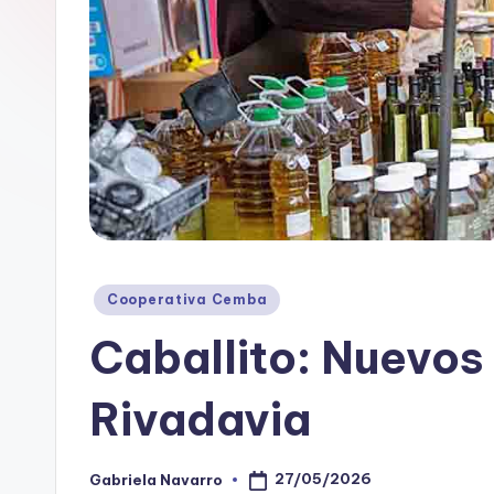
B
A
Posted
Cooperativa Cemba
in
Caballito: Nuevos
Rivadavia
27/05/2026
Gabriela Navarro
Posted