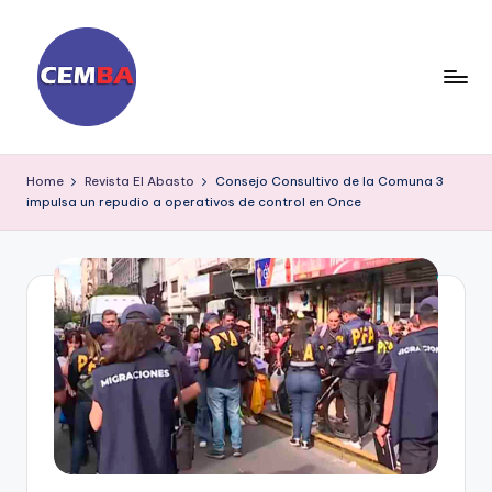
Skip
to
content
D
ia
Home
Revista El Abasto
Consejo Consultivo de la Comuna 3
impulsa un repudio a operativos de control en Once
ri
o
C
E
M
B
A