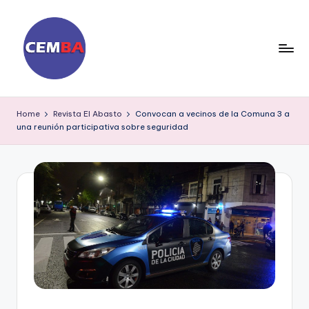
Skip
to
content
D
ia
Home
Revista El Abasto
Convocan a vecinos de la Comuna 3 a
una reunión participativa sobre seguridad
ri
o
C
E
M
B
A