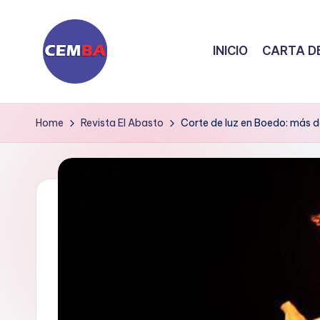
Skip
INICIO
CARTA DE
to
content
D
i
Home
Revista El Abasto
Corte de luz en Boedo: más d
a
ri
o
C
E
M