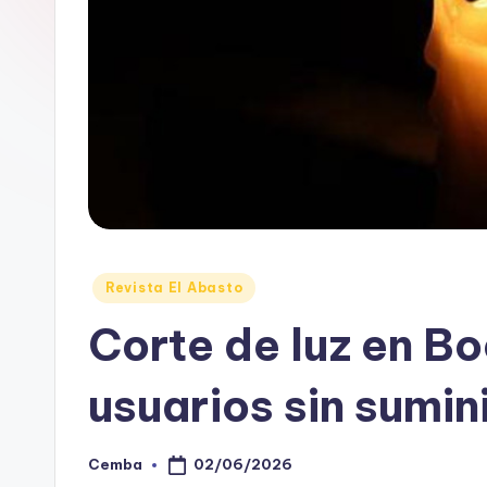
B
A
Posted
Revista El Abasto
in
Corte de luz en B
usuarios sin sumin
02/06/2026
Cemba
Posted