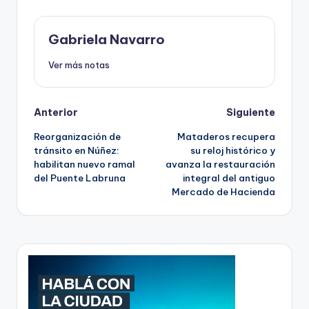
Gabriela Navarro
Ver más notas
Post
Anterior
Siguiente
Reorganización de
Mataderos recupera
navigation
tránsito en Núñez:
su reloj histórico y
habilitan nuevo ramal
avanza la restauración
del Puente Labruna
integral del antiguo
Mercado de Hacienda