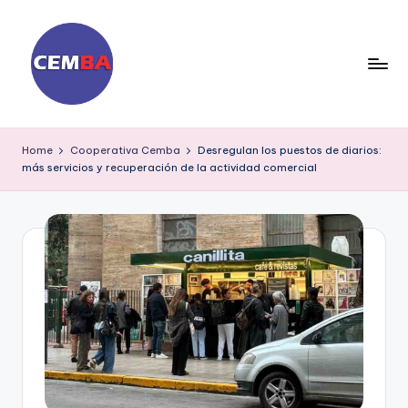
Skip
to
content
D
ia
Home
Cooperativa Cemba
Desregulan los puestos de diarios:
más servicios y recuperación de la actividad comercial
ri
o
C
E
M
B
A