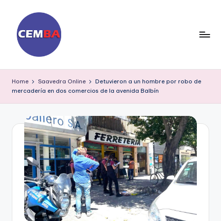
Skip
to
content
D
ia
Home
Saavedra Online
Detuvieron a un hombre por robo de
mercadería en dos comercios de la avenida Balbín
ri
o
C
E
M
B
A