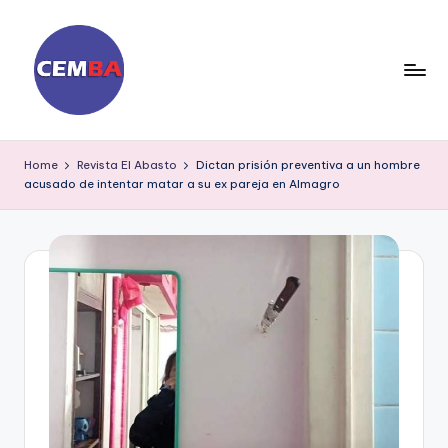
Skip
to
content
D
ia
Home
Revista El Abasto
Dictan prisión preventiva a un hombre
acusado de intentar matar a su ex pareja en Almagro
ri
o
C
E
M
B
A