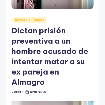
Posted
Revista El Abasto
in
Dictan prisión
preventiva a un
hombre acusado de
intentar matar a su
ex pareja en
Almagro
Cemba
12/05/2026
Posted
by