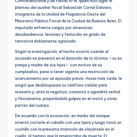
Contravencional y de Faltas N°18, quien hizo lugar al
planteo del auxiliar fiscal Sebastián Corral Galvano,
integrante de la Unidad de Flagrancia Oeste del
Ministerio Público Fiscal de la Ciudad de Buenos Aires. El
imputado enfrenta cargos por amenazas,
desobediencia, lesiones y femicidio en grado de
tentativa doblemente agravado.
Según la investigación, el hecho ocurrió cuando el
acusado se presentó en el domicilio de la víctima —su ex
pareja y madre de sus hijos— con motivo de su
cumpleaños, pese a tener vigente una restricción de
acercamiento por un episodio previo. Horas más tarde, le
exigió que desbloqueara su teléfono celular para
revisarlo y, ante la negativa, comenzó a agredirla verbal
y físicamente, propinándole golpes en el rostro y otras
partes del cuerpo.
De acuerdo con la acusación, en medio del ataque
intentó cortarle el cabello con una tijera y luego tomó un
cuchillo con la presunta intención de clavárselo en el
cuello, al tiempo que la amenazaba de muerte. El