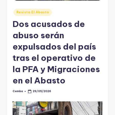
Posted
Revista El Abasto
in
Dos acusados de
abuso serán
expulsados del país
tras el operativo de
la PFA y Migraciones
en el Abasto
Cemba
29/05/2026
Posted
by