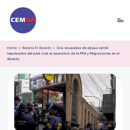
Skip
to
content
D
ia
Home
Revista El Abasto
Dos acusados de abuso serán
expulsados del país tras el operativo de la PFA y Migraciones en el
ri
Abasto
o
C
E
M
B
A