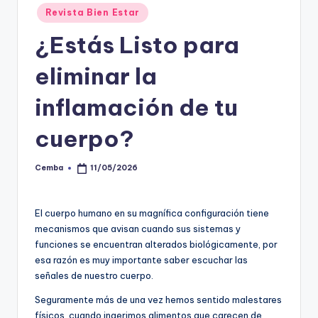
Posted
Revista Bien Estar
in
¿Estás Listo para
eliminar la
inflamación de tu
cuerpo?
Cemba
11/05/2026
Posted
by
El cuerpo humano en su magnífica configuración tiene
mecanismos que avisan cuando sus sistemas y
funciones se encuentran alterados biológicamente, por
esa razón es muy importante saber escuchar las
señales de nuestro cuerpo.
Seguramente más de una vez hemos sentido malestares
físicos, cuando ingerimos alimentos que carecen de