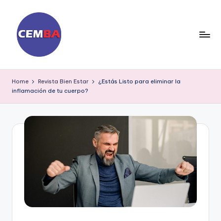
Skip
to
content
D
ia
Home
Revista Bien Estar
¿Estás Listo para eliminar la
inflamación de tu cuerpo?
ri
o
C
E
M
B
A