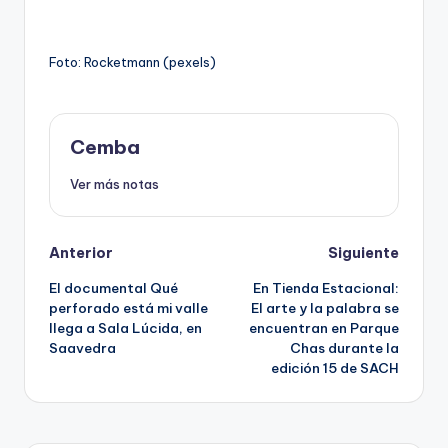
Foto: Rocketmann (pexels)
Cemba
Ver más notas
Post
Anterior
Siguiente
El documental Qué
En Tienda Estacional:
navigation
perforado está mi valle
El arte y la palabra se
llega a Sala Lúcida, en
encuentran en Parque
Saavedra
Chas durante la
edición 15 de SACH