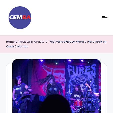
Skip
to
content
D
ia
Home
Revista El Abasto
Festival de Heavy Metal y Hard Rock en
Casa Colombo
ri
o
C
E
M
B
A