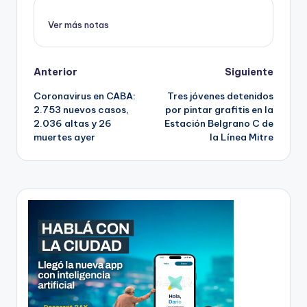
Ver más notas
Post
Anterior
Siguiente
Coronavirus en CABA:
Tres jóvenes detenidos
navigation
2.753 nuevos casos,
por pintar grafitis en la
2.036 altas y 26
Estación Belgrano C de
muertes ayer
la Línea Mitre