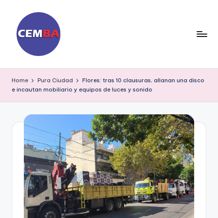
Skip
to
content
D
ia
Home
Pura Ciudad
Flores: tras 10 clausuras, allanan una disco
e incautan mobiliario y equipos de luces y sonido
ri
o
C
E
M
B
A