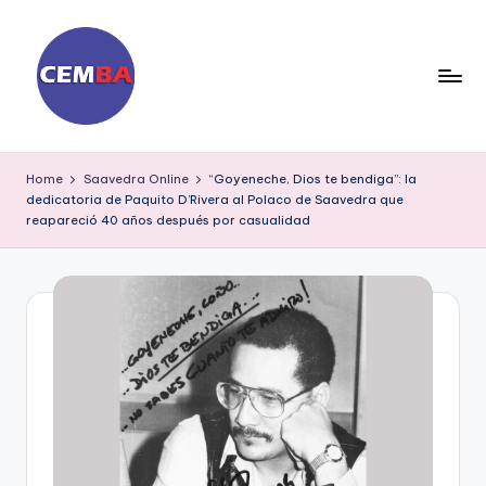
Skip
to
content
D
ia
Home
Saavedra Online
“Goyeneche, Dios te bendiga”: la
dedicatoria de Paquito D’Rivera al Polaco de Saavedra que
ri
reapareció 40 años después por casualidad
o
C
E
M
B
A