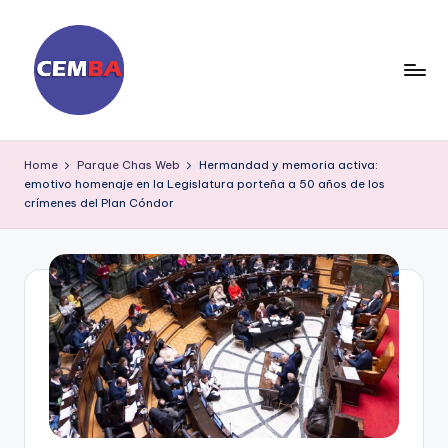
Skip
to
content
D
ia
Home
Parque Chas Web
Hermandad y memoria activa:
emotivo homenaje en la Legislatura porteña a 50 años de los
ri
crímenes del Plan Cóndor
o
C
E
M
B
A