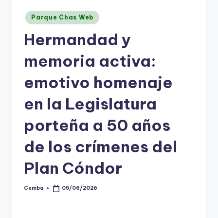
Posted
Parque Chas Web
in
Hermandad y
memoria activa:
emotivo homenaje
en la Legislatura
porteña a 50 años
de los crímenes del
Plan Cóndor
Cemba
05/06/2026
Posted
by