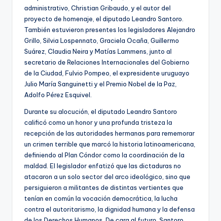
administrativo, Christian Gribaudo, y el autor del
proyecto de homenaje, el diputado Leandro Santoro.
También estuvieron presentes los legisladores Alejandro
Grillo, Silvia Lospennato, Graciela Ocaña, Guillermo
Suárez, Claudia Neira y Matías Lammens, junto al
secretario de Relaciones Internacionales del Gobierno
de la Ciudad, Fulvio Pompeo, el expresidente uruguayo
Julio María Sanguinetti y el Premio Nobel de la Paz,
Adolfo Pérez Esquivel.
Durante su alocución, el diputado Leandro Santoro
calificó como un honor y una profunda tristeza la
recepción de las autoridades hermanas para rememorar
un crimen terrible que marcó la historia latinoamericana,
definiendo al Plan Cóndor como la coordinación de la
maldad. El legislador enfatizó que las dictaduras no
atacaron a un solo sector del arco ideológico, sino que
persiguieron a militantes de distintas vertientes que
tenían en común la vocación democrática, la lucha
contra el autoritarismo, la dignidad humana y la defensa
de los Derechos Humanos. De cara al futuro, Santoro