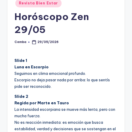
Posted
Revista Bien Estar
in
Horóscopo Zen
29/05
Cemba
29/05/2026
Posted
by
Slide 1
Luna en Escorpio
Seguimos en clima emocional profundo.
Escorpio no deja pasar nada por arriba: lo que sentís
pide ser reconocido.
Slide 2
Regida por Marte en Tauro
La intensidad escorpiana se mueve más lenta, pero con
mucha fuerza.
No es reacción inmediata: es emoción que busca
estabilidad, verdad y decisiones que se sostengan en el