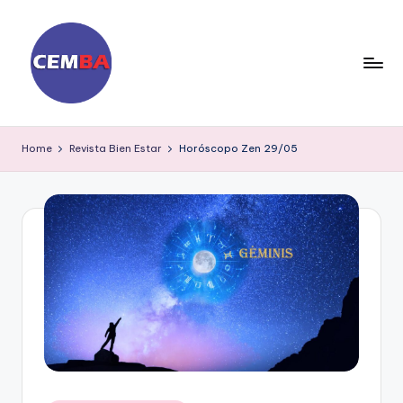
Skip
to
content
D
ia
Home
Revista Bien Estar
Horóscopo Zen 29/05
ri
o
C
E
M
B
A