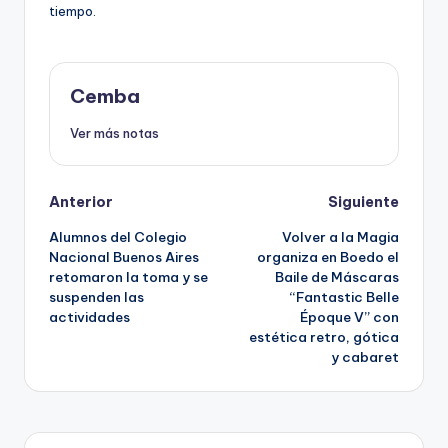
tiempo.
Cemba
Ver más notas
Post
Anterior
Siguiente
Alumnos del Colegio
Volver a la Magia
navigation
Nacional Buenos Aires
organiza en Boedo el
retomaron la toma y se
Baile de Máscaras
suspenden las
“Fantastic Belle
actividades
Époque V” con
estética retro, gótica
y cabaret