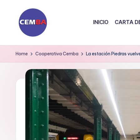
Skip
INICIO
CARTA DE
to
content
D
i
Home
Cooperativa Cemba
La estación Piedras vuelve
a
ri
o
C
E
M