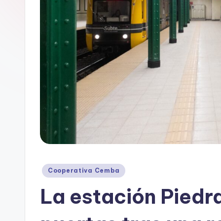
B
A
Posted
Cooperativa Cemba
in
La estación Piedra