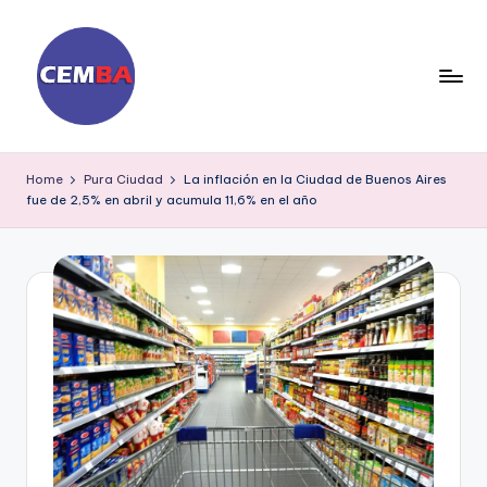
Skip
to
content
D
ia
Home
Pura Ciudad
La inflación en la Ciudad de Buenos Aires
fue de 2,5% en abril y acumula 11,6% en el año
ri
o
C
E
M
B
A