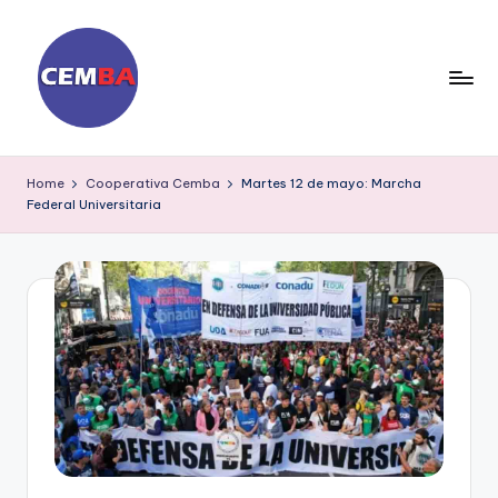
Skip
to
content
D
ia
Home
Cooperativa Cemba
Martes 12 de mayo: Marcha
Federal Universitaria
ri
o
C
E
M
B
A