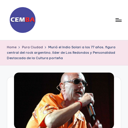
Skip
to
content
D
ia
Home
Pura Ciudad
Murió el Indio Solari a los 77 años, figura
central del rock argentino, líder de Los Redondos y Personalidad
ri
Destacada de la Cultura porteña
o
C
E
M
B
A