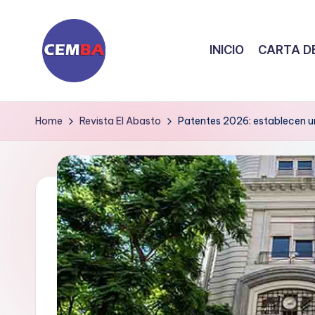
Skip
INICIO
CARTA DE
to
content
D
i
Home
Revista El Abasto
Patentes 2026: establecen un 
a
ri
o
C
E
M