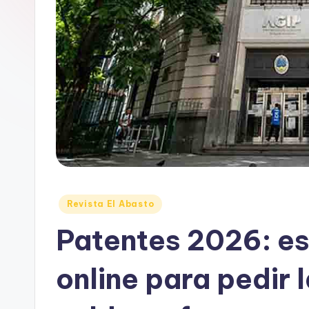
B
A
Posted
Revista El Abasto
in
Patentes 2026: es
online para pedir 