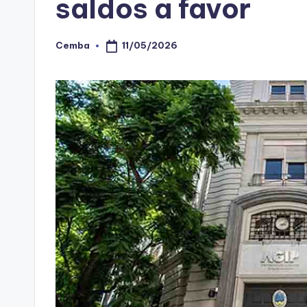
saldos a favor
11/05/2026
Cemba
Posted
by