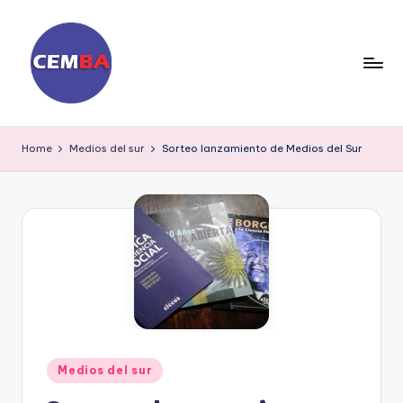
Skip
to
content
D
ia
Home
Medios del sur
Sorteo lanzamiento de Medios del Sur
ri
o
C
E
M
B
A
Posted
Medios del sur
in