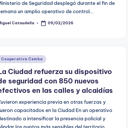
Ministerio de Seguridad desplegó durante el fin de
semana un amplio operativo de control…
09/02/2026
iguel Cataudella
osted
y
Posted
Cooperativa Cemba
n
La Ciudad refuerza su dispositivo
de seguridad con 850 nuevos
efectivos en las calles y alcaidías
Tuvieron experiencia previa en otras fuerzas y
fueron capacitados en la Ciudad En un operativo
destinado a intensificar la presencia policial y
blindar los puntos más sensibles del territorio