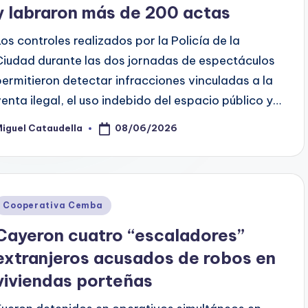
y labraron más de 200 actas
Los controles realizados por la Policía de la
Ciudad durante las dos jornadas de espectáculos
permitieron detectar infracciones vinculadas a la
venta ilegal, el uso indebido del espacio público y…
08/06/2026
iguel Cataudella
osted
y
Posted
Cooperativa Cemba
n
Cayeron cuatro “escaladores”
extranjeros acusados de robos en
viviendas porteñas