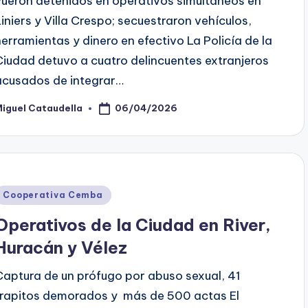
Fueron detenidos en operativos simultáneos en
Liniers y Villa Crespo; secuestraron vehículos,
herramientas y dinero en efectivo La Policía de la
Ciudad detuvo a cuatro delincuentes extranjeros
acusados de integrar…
06/04/2026
iguel Cataudella
osted
y
Posted
Cooperativa Cemba
n
Operativos de la Ciudad en River,
Huracán y Vélez
Captura de un prófugo por abuso sexual, 41
trapitos demorados y más de 500 actas El