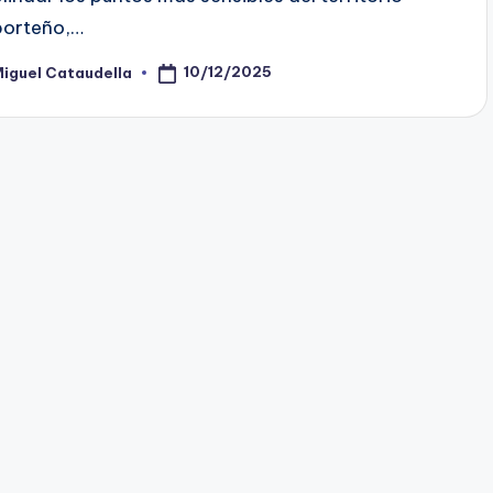
porteño,…
10/12/2025
iguel Cataudella
osted
y