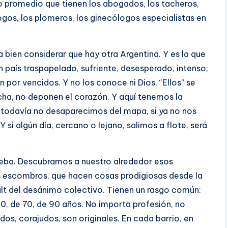
mo promedio que tienen los abogados, los tacheros,
ogos, los plomeros, los ginecólogos especialistas en
bien considerar que hay otra Argentina. Y es la que
 país traspapelado, sufriente, desesperado, intenso;
 por vencidos. Y no los conoce ni Dios. “Ellos” se
cha, no deponen el corazón. Y aquí tenemos la
i todavía no desaparecimos del mapa, si ya no nos
 Y si algún día, cercano o lejano, salimos a flote, será
eba. Descubramos a nuestro alrededor esos
s escombros, que hacen cosas prodigiosas desde la
ult del desánimo colectivo. Tienen un rasgo común:
40, de 70, de 90 años. No importa profesión, no
ados, corajudos, son originales. En cada barrio, en