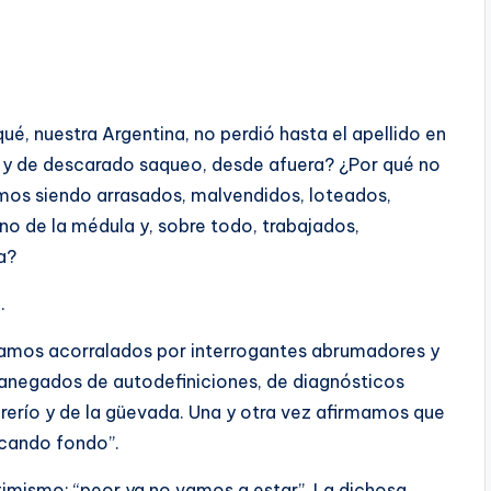
ué, nuestra Argentina, no perdió hasta el apellido en
 y de descarado saqueo, desde afuera? ¿Por qué no
mos siendo arrasados, malvendidos, loteados,
no de la médula y, sobre todo, trabajados,
a?
…
tamos acorralados por interrogantes abrumadores y
anegados de autodefiniciones, de diagnósticos
brerío y de la güevada. Una y otra vez afirmamos que
ocando fondo”.
timismo: “peor ya no vamos a estar”. La dichosa