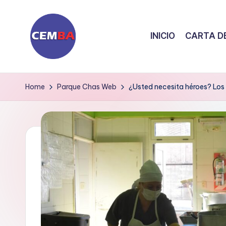
Skip
INICIO
CARTA DE
to
content
D
i
Home
Parque Chas Web
¿Usted necesita héroes? Los 
a
ri
o
C
E
M