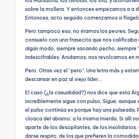
los Maradona, los Ginóbili, los Vila, y últimame
sobre la mollera. Y entonces empezamos a a d
Entonces, acto seguido comenzamos a flagelar
Pero tampoco eso, no éramos los peores. Se
consuelo con una frasecita que nos calificaba 
algún modo, siempre sacando pecho, siempre “
indescifrables. Anidamos, nos revolcamos en n
Pero. Otras vez el “pero”. Una letra más y est
descansar en paz al viejo líder…
El caso (¿la casualidad?) nos dice que esta Arg
increíblemente sigue con pulso. Sigue, aunque e
el pulso continúa es porque hay una pulseada.
cloaca del abismo; a la misma mierda. Si allí n
aparte de los desopilantes, de los insolidarios, 
darse respiro, de los que prefieren la comodid