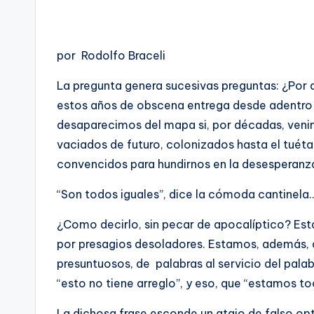
por Rodolfo Braceli
La pregunta genera sucesivas preguntas: ¿Por q
estos años de obscena entrega desde adentro
desaparecimos del mapa si, por décadas, veni
vaciados de futuro, colonizados hasta el tuéta
convencidos para hundirnos en la desesperanz
“Son todos iguales”, dice la cómoda cantinela
¿Como decirlo, sin pecar de apocalíptico? Es
por presagios desoladores. Estamos, además, 
presuntuosos, de palabras al servicio del pala
“esto no tiene arreglo”, y eso, que “estamos t
La dichosa frase esconde un atajo de falso op