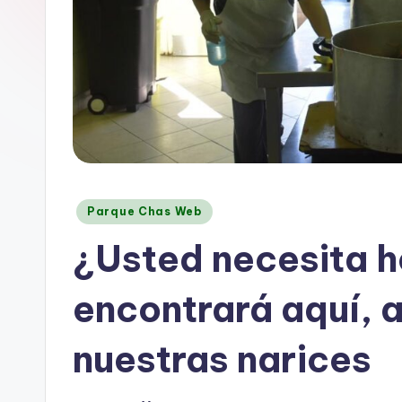
B
A
Posted
Parque Chas Web
in
¿Usted necesita 
encontrará aquí, 
nuestras narices