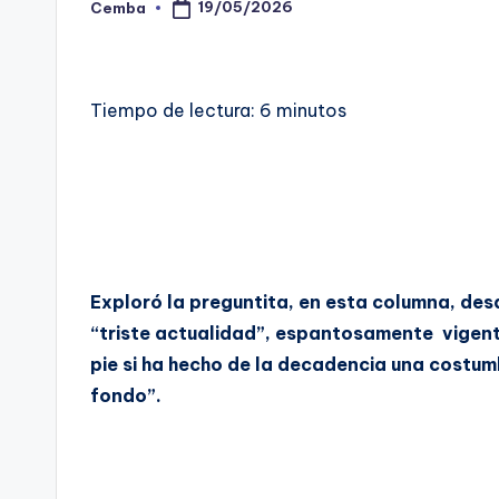
19/05/2026
Cemba
Posted
by
Tiempo de lectura:
6
minutos
Exploró la preguntita, en esta columna, des
“triste actualidad”, espantosamente vigente
pie si ha hecho de la decadencia una costu
fondo”.