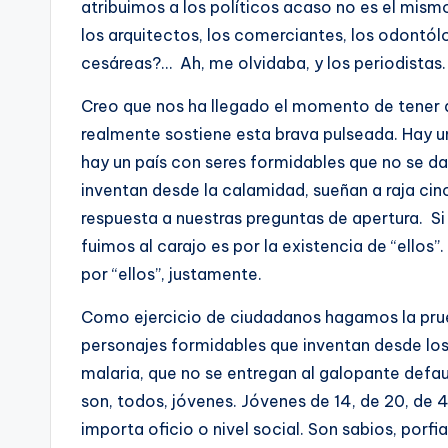
atribuimos a los políticos acaso no es el mis
los arquitectos, los comerciantes, los odontól
cesáreas?… Ah, me olvidaba, y los periodistas.
Creo que nos ha llegado el momento de tener a 
realmente sostiene esta brava pulseada. Hay un
hay un país con seres formidables que no se dan
inventan desde la calamidad, sueñan a raja cin
respuesta a nuestras preguntas de apertura. S
fuimos al carajo es por la existencia de “ellos”.
por “ellos”, justamente.
Como ejercicio de ciudadanos hagamos la pru
personajes formidables que inventan desde lo
malaria, que no se entregan al galopante defa
son, todos, jóvenes. Jóvenes de 14, de 20, de 
importa oficio o nivel social. Son sabios, porfi