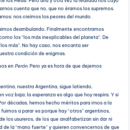
nte los Messi. Pero una y otra vez la realidad nos cayó
arnos cuenta que no, que no éramos los supremos.
nos: nos creímos los peores del mundo.
guimos deambulando. Finalmente encontramos
como los “los más inexplicables del planeta”. De
los más”. No hay caso, nos encanta ser
uestra condición de enigmas.
amos en
Perón
. Pero ya es hora de que dejemos
entina, nuestra Argentina, sigue latiendo,
n voz baja; la esperanza es algo que hoy respira. Y si
 Por décadas, hemos hecho méritos para irnos a la
o fuimos a parar es porque hay “otros” argentinos,
de los usureros, de los que analfabetizan sin dar ni
ad de la “mano fuerte” y quieren convencernos de que