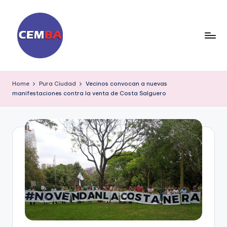
Skip
to
content
D
ia
Home
Pura Ciudad
Vecinos convocan a nuevas
manifestaciones contra la venta de Costa Salguero
ri
o
C
E
M
B
A