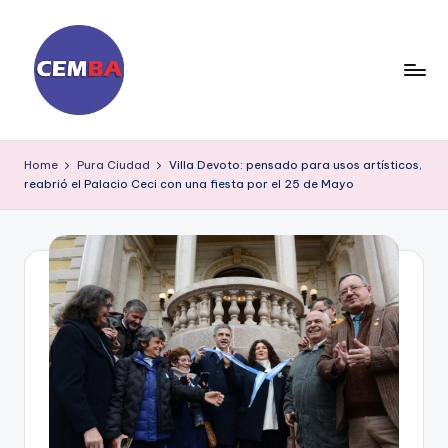
Skip
to
content
D
ia
Home
Pura Ciudad
Villa Devoto: pensado para usos artísticos,
reabrió el Palacio Ceci con una fiesta por el 25 de Mayo
ri
o
C
E
M
B
A