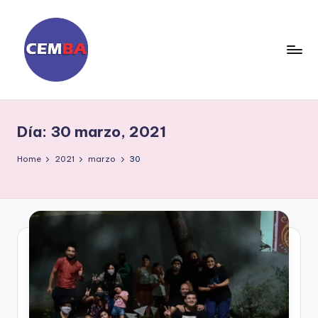
Skip
to
content
D
ia
Día:
30 marzo, 2021
ri
o
Home
2021
marzo
30
C
E
M
B
A