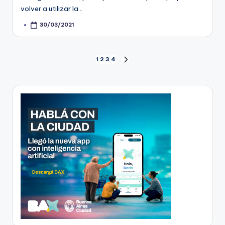
volver a utilizar la…
30/03/2021
Posted
by
Paginación
1
2
3
4
NEXT
PAGE
de
entradas