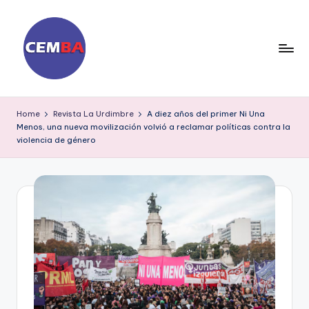
Skip
to
content
D
ia
Home
Revista La Urdimbre
A diez años del primer Ni Una
Menos, una nueva movilización volvió a reclamar políticas contra la
ri
violencia de género
o
C
E
M
B
A