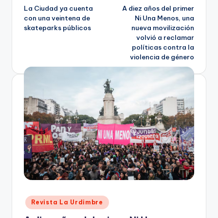
La Ciudad ya cuenta
A diez años del primer
navigation
con una veintena de
Ni Una Menos, una
skateparks públicos
nueva movilización
volvió a reclamar
políticas contra la
violencia de género
Posted
Revista La Urdimbre
in