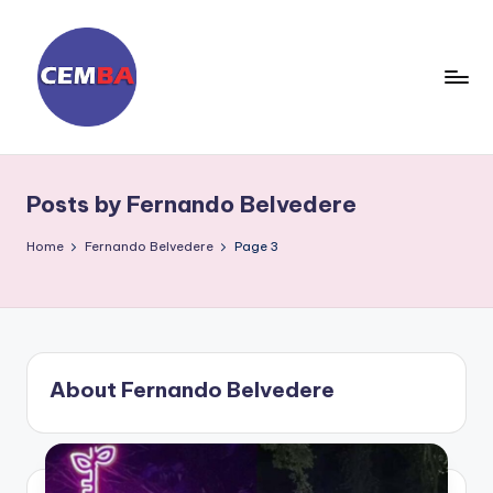
Skip
to
content
D
ia
Posts by Fernando Belvedere
ri
o
Home
Fernando Belvedere
Page 3
C
E
M
About Fernando Belvedere
B
A