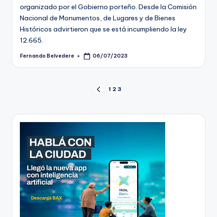
organizado por el Gobierno porteño. Desde la Comisión
Nacional de Monumentos, de Lugares y de Bienes
Históricos advirtieron que se está incumpliendo la ley
12.665.
Fernando Belvedere
06/07/2023
Posted
by
Paginación
1
2
3
PREVIOUS
PAGE
de
entradas