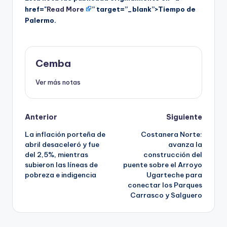
href="
Read More
” target=”_blank”>Tiempo de
Palermo.
Cemba
Ver más notas
Post
Anterior
Siguiente
La inflación porteña de
Costanera Norte:
navigation
abril desaceleró y fue
avanza la
del 2,5%, mientras
construcción del
subieron las líneas de
puente sobre el Arroyo
pobreza e indigencia
Ugarteche para
conectar los Parques
Carrasco y Salguero