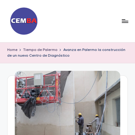
Skip
to
content
D
ia
Home
Tiempo de Palermo
Avanza en Palermo la construcción
de un nuevo Centro de Diagnóstico
ri
o
C
E
M
B
A