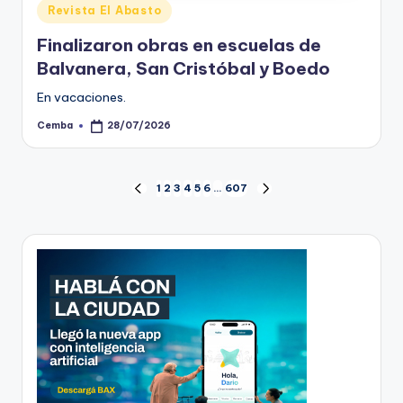
Posted
Revista El Abasto
in
Finalizaron obras en escuelas de
Balvanera, San Cristóbal y Boedo
En vacaciones.
Cemba
28/07/2026
Posted
by
Paginación
1
2
3
4
5
6
…
607
PREVIOUS
NEXT
PAGE
PAGE
de
entradas