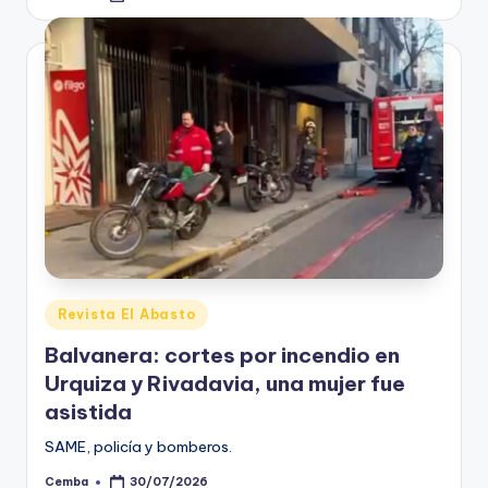
by
Posted
Revista El Abasto
in
Balvanera: cortes por incendio en
Urquiza y Rivadavia, una mujer fue
asistida
SAME, policía y bomberos.
Cemba
30/07/2026
Posted