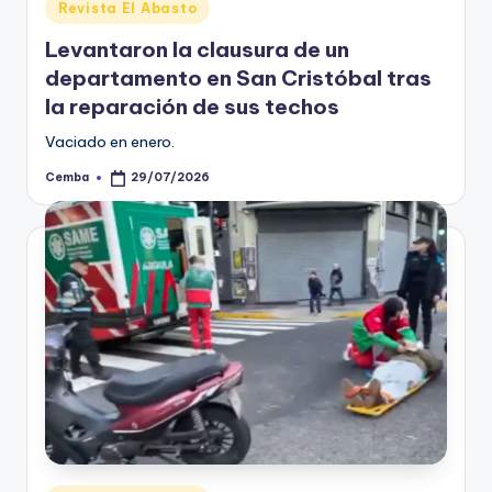
Posted
Revista El Abasto
in
Levantaron la clausura de un
departamento en San Cristóbal tras
la reparación de sus techos
Vaciado en enero.
Cemba
29/07/2026
Posted
by