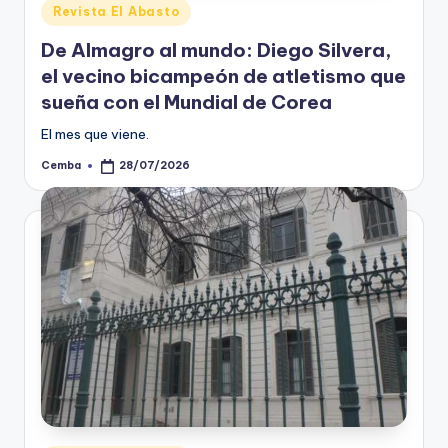
Posted
Revista El Abasto
in
De Almagro al mundo: Diego Silvera,
el vecino bicampeón de atletismo que
sueña con el Mundial de Corea
El mes que viene.
Cemba
28/07/2026
Posted
by