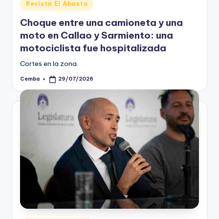
Posted
Revista El Abasto
in
Choque entre una camioneta y una
moto en Callao y Sarmiento: una
motociclista fue hospitalizada
Cortes en la zona.
Cemba
29/07/2026
Posted
by