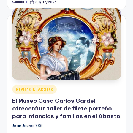
Cemba
30/07/2026
Posted
by
Posted
Revista El Abasto
in
El Museo Casa Carlos Gardel
ofrecerá un taller de filete porteño
para infancias y familias en el Abasto
Jean Jaurés 735.