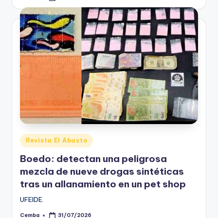
by
Posted
Revista El Abasto
in
Boedo: detectan una peligrosa
mezcla de nueve drogas sintéticas
tras un allanamiento en un pet shop
UFEIDE.
Cemba
31/07/2026
Posted