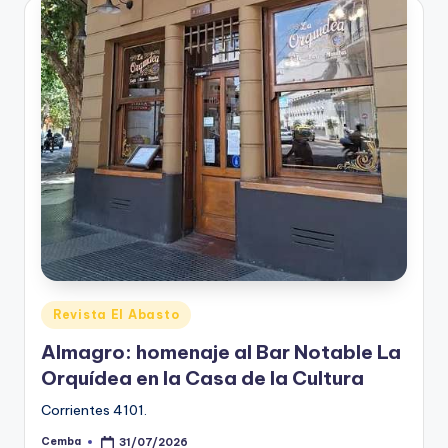
Posted
Revista El Abasto
in
Almagro: homenaje al Bar Notable La
Orquídea en la Casa de la Cultura
Corrientes 4101.
Cemba
31/07/2026
Posted