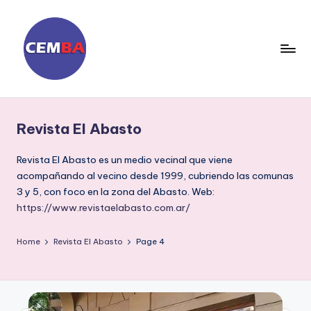
Skip
to
content
D
ia
Revista El Abasto
ri
o
Revista El Abasto es un medio vecinal que viene
acompañando al vecino desde 1999, cubriendo las comunas
C
3 y 5, con foco en la zona del Abasto. Web:
E
https://www.revistaelabasto.com.ar/
M
Home
Revista El Abasto
Page 4
B
A