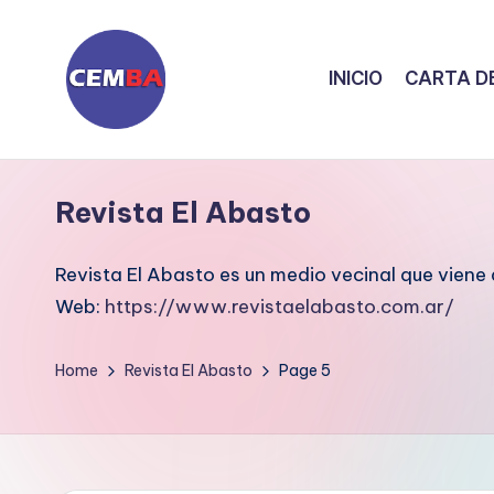
Skip
INICIO
CARTA DE
to
content
D
i
Revista El Abasto
a
Revista El Abasto es un medio vecinal que vien
ri
Web:
https://www.revistaelabasto.com.ar/
o
Home
Revista El Abasto
Page 5
C
E
M