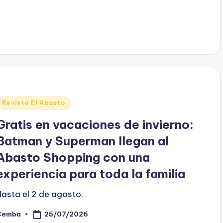
y
Posted
Revista El Abasto
n
Gratis en vacaciones de invierno:
Batman y Superman llegan al
Abasto Shopping con una
experiencia para toda la familia
Hasta el 2 de agosto.
25/07/2026
Cemba
osted