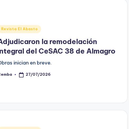
Posted
Revista El Abasto
n
Adjudicaron la remodelación
integral del CeSAC 38 de Almagro
Obras inician en breve.
27/07/2026
Cemba
osted
y