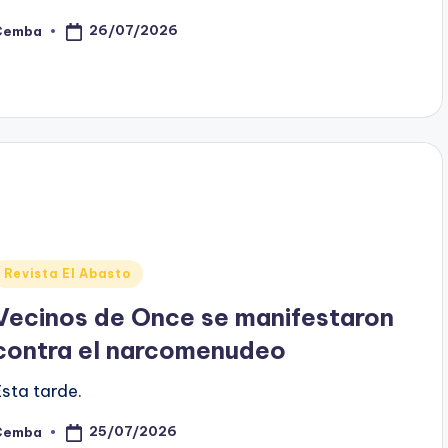
26/07/2026
Cemba
osted
y
Posted
Revista El Abasto
n
Vecinos de Once se manifestaron
contra el narcomenudeo
Esta tarde.
25/07/2026
Cemba
osted