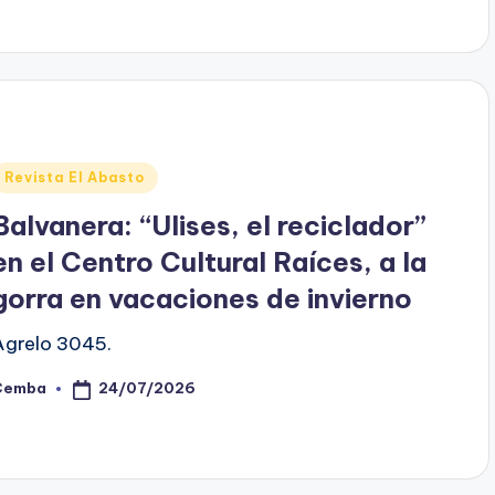
y
Posted
Revista El Abasto
n
Balvanera: “Ulises, el reciclador”
en el Centro Cultural Raíces, a la
gorra en vacaciones de invierno
Agrelo 3045.
24/07/2026
Cemba
osted
y