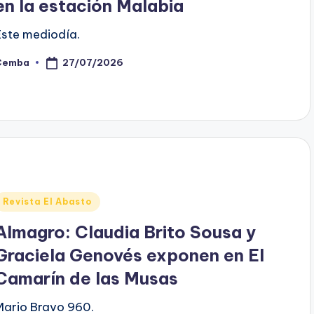
en la estación Malabia
Este mediodía.
27/07/2026
Cemba
osted
y
Posted
Revista El Abasto
n
Almagro: Claudia Brito Sousa y
Graciela Genovés exponen en El
Camarín de las Musas
Mario Bravo 960.