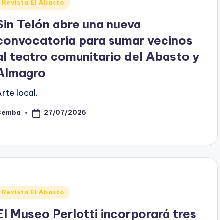
Posted
Revista El Abasto
n
Sin Telón abre una nueva
convocatoria para sumar vecinos
al teatro comunitario del Abasto y
Almagro
Arte local.
27/07/2026
Cemba
osted
y
Posted
Revista El Abasto
n
El Museo Perlotti incorporará tres