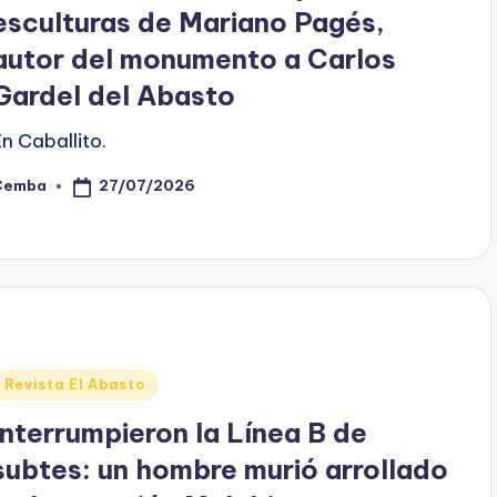
esculturas de Mariano Pagés,
autor del monumento a Carlos
Gardel del Abasto
En Caballito.
27/07/2026
Cemba
osted
y
Posted
Revista El Abasto
n
Interrumpieron la Línea B de
subtes: un hombre murió arrollado