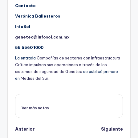
Contacto
Verónica Ballesteros
InfoSol
genetec@infosol.com.mx
55 5560 1000
La entrada
Compañías de sectores con Infraestructura
Crítica impulsan sus operaciones a través de los
sistemas de seguridad de Genetec
se publicó primero
en
Medios del Sur
.
Ver más notas
Post
Anterior
Siguiente