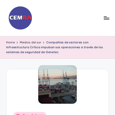
Skip
to
content
D
ia
Home
Medios del sur
Compañías de sectores con
Infraestructura Crítica impulsan sus operaciones a través de los
ri
sistemas de seguridad de Genetec
o
C
E
M
B
A
Posted