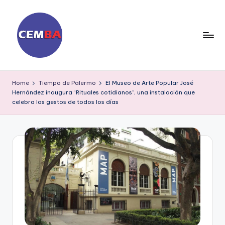
Skip
to
content
D
ia
Home
Tiempo de Palermo
El Museo de Arte Popular José
Hernández inaugura “Rituales cotidianos”, una instalación que
ri
celebra los gestos de todos los días
o
C
E
M
B
A