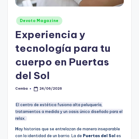
Posted
Devoto Magazine
in
Experiencia y
tecnología para tu
cuerpo en Puertas
del Sol
Cemba
24/06/2026
Posted
by
El centro de estética fusiona alta peluquería,
tratamientos a medida y un oasis único diseñado para el
relax.
H
ay historias que se entrelazan de manera inseparable
con la identidad de un barrio. La de
Puertas del Sol
es