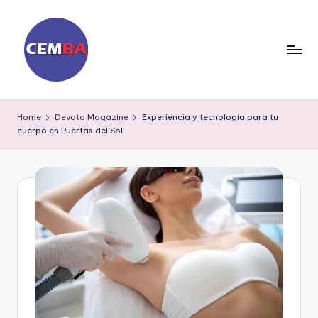
Skip
to
content
D
ia
Home
Devoto Magazine
Experiencia y tecnología para tu
cuerpo en Puertas del Sol
ri
o
C
E
M
B
A