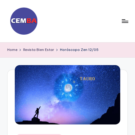
Skip
to
content
D
ia
Home
Revista Bien Estar
Horóscopo Zen 12/05
ri
o
C
E
M
B
A