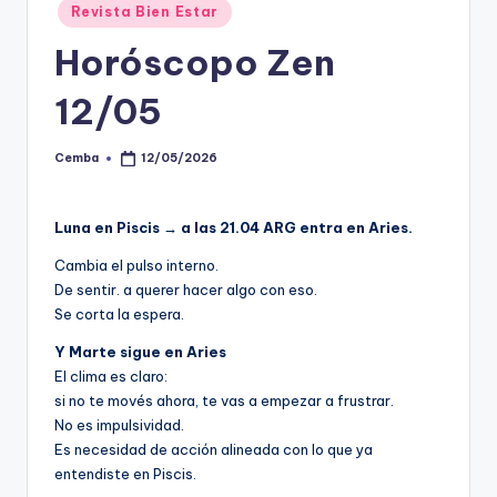
Posted
Revista Bien Estar
in
Horóscopo Zen
12/05
Cemba
12/05/2026
Posted
by
Luna en Piscis →
a
las 21.04 ARG entra en Aries.
Cambia el pulso interno.
De sentir. a querer hacer algo con eso.
Se corta la espera.
Y Marte sigue en Aries
El clima es claro:
si no te movés ahora, te vas a empezar a frustrar.
No es impulsividad.
Es necesidad de acción alineada con lo que ya
entendiste en Piscis.