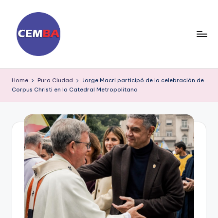
Skip
to
content
D
ia
Home
Pura Ciudad
Jorge Macri participó de la celebración de
Corpus Christi en la Catedral Metropolitana
ri
o
C
E
M
B
A