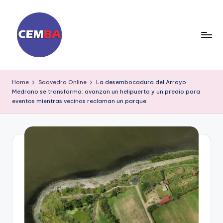
Skip
to
content
D
ia
Home
Saavedra Online
La desembocadura del Arroyo
Medrano se transforma: avanzan un helipuerto y un predio para
ri
eventos mientras vecinos reclaman un parque
o
C
E
M
B
A