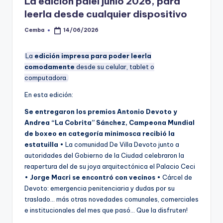
La edición palel junio 2026, para
leerla desde cualquier dispositivo
Cemba
14/06/2026
Posted
by
La
edición impresa para poder leerla
comodamente
desde su celular, tablet o
computadora.
En esta edición:
Se entregaron los premios Antonio Devoto y
Andrea “La Cobrita” Sánchez, Campeona Mundial
de boxeo en categoría minimosca recibió la
estatuilla
• La comunidad De Villa Devoto junto a
autoridades del Gobierno de la Ciudad celebraron la
reapertura del de su joya arquitectónica el Palacio Ceci
•
Jorge Macri se encontró con vecinos
• Cárcel de
Devoto: emergencia penitenciaria y dudas por su
traslado… más otras novedades comunales, comerciales
e institucionales del mes que pasó… Que la disfruten!