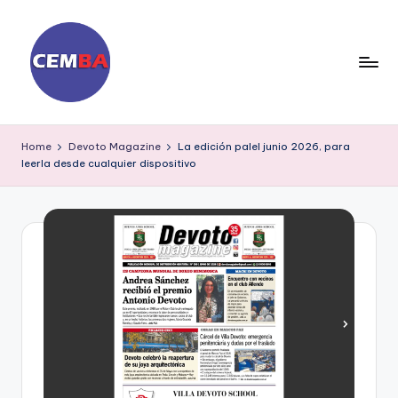
Skip
to
content
D
ia
Home
Devoto Magazine
La edición palel junio 2026, para
leerla desde cualquier dispositivo
ri
o
C
E
M
B
A