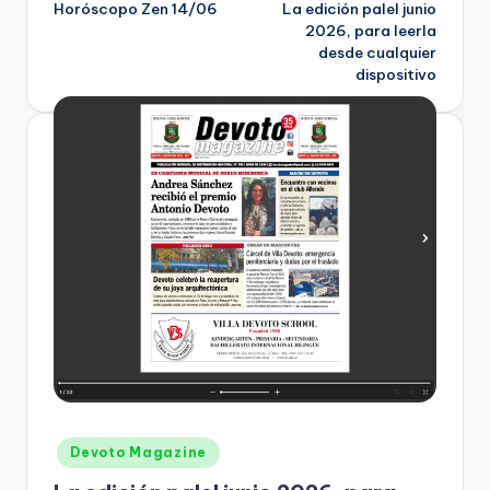
Horóscopo Zen 14/06
La edición palel junio
navigation
2026, para leerla
desde cualquier
dispositivo
Posted
Devoto Magazine
in