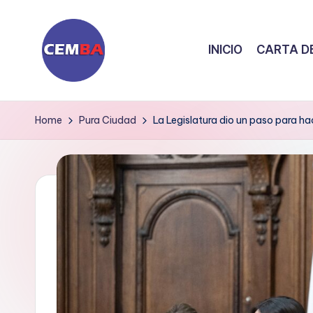
Skip
INICIO
CARTA DE
to
content
D
i
Home
Pura Ciudad
La Legislatura dio un paso para hac
a
ri
o
C
E
M