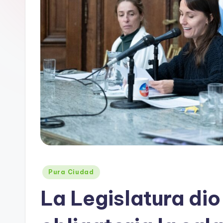
B
A
Posted
Pura Ciudad
in
La Legislatura di