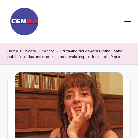
Skip
to
content
D
ia
Home
Revista El Abasto
La vecina del Abasto Silvina Rocha
publicó La deslumbradora, una novela inspirada en Lola Mora
ri
o
C
E
M
B
A