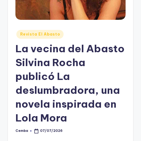
Posted
Revista El Abasto
in
La vecina del Abasto
Silvina Rocha
publicó La
deslumbradora, una
novela inspirada en
Lola Mora
Cemba
07/07/2026
Posted
by