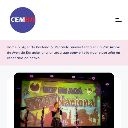
Skip
to
content
D
ia
Home
Agenda Porteña
Recoleta: nueva fecha en La Paz Arriba
de Avenida Karaoke, una juntada que convierte la noche porteña en
ri
escenario colectivo
o
C
E
M
B
A