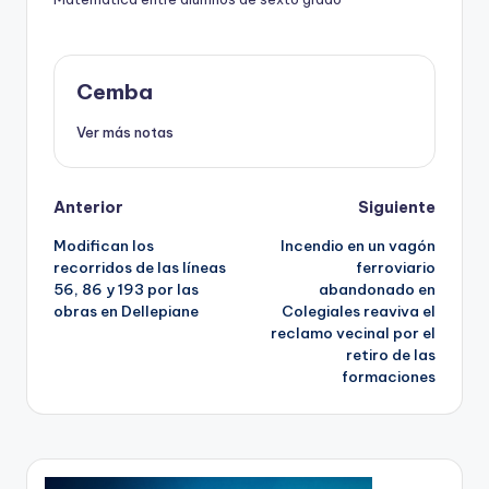
Cemba
Ver más notas
Post
Anterior
Siguiente
Modifican los
Incendio en un vagón
navigation
recorridos de las líneas
ferroviario
56, 86 y 193 por las
abandonado en
obras en Dellepiane
Colegiales reaviva el
reclamo vecinal por el
retiro de las
formaciones