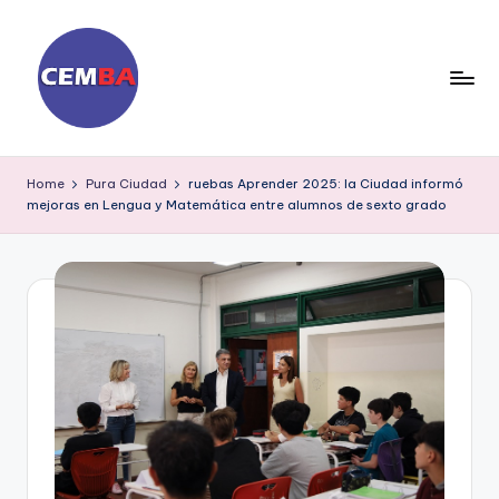
Skip
to
content
D
ia
Home
Pura Ciudad
ruebas Aprender 2025: la Ciudad informó
mejoras en Lengua y Matemática entre alumnos de sexto grado
ri
o
C
E
M
B
A