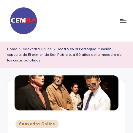
Skip
to
content
D
ia
Home
Saavedra Online
Teatro en la Parroquia: función
especial de El crimen de San Patricio, a 50 años de la masacre de
ri
los curas palotinos
o
C
E
M
B
A
Posted
Saavedra Online
in