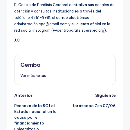
El Centro de Parálisis Cerebral centraliza sus canales de
atención y consultas institucionales a través del
teléfono 4861-9981, el correo electrónico
admistración.cpc@gmail.com y su cuenta oficial en la
red social Instagram (@centroparalisiscerebralarg).
J.C.
Cemba
Ver más notas
Post
Anterior
Siguiente
Rechazo de la SCJ al
Horóscopo Zen 07/06
navigation
Estado nacional en la
causa por el
financiamiento
universitario