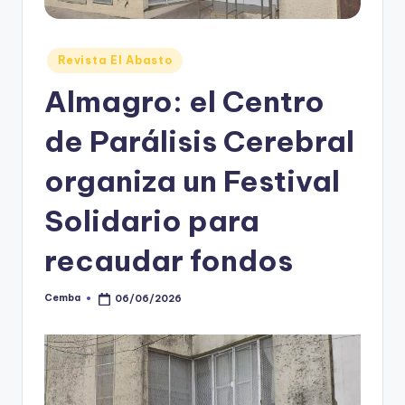
Posted
Revista El Abasto
in
Almagro: el Centro
de Parálisis Cerebral
organiza un Festival
Solidario para
recaudar fondos
Cemba
06/06/2026
Posted
by