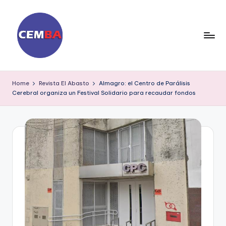
Skip
to
content
D
ia
Home
Revista El Abasto
Almagro: el Centro de Parálisis
Cerebral organiza un Festival Solidario para recaudar fondos
ri
o
C
E
M
B
A